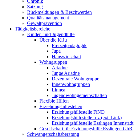
Chronik
Satzung
Rückmeldungen & Beschwerden
Qualitätsmanagement
Gewaltprävention
Tätigkeitsbereiche
Kinder- und Jugendhilfe
Über die KiJu
Freizeitpädagogik
Jupa
Hauswirtschaft
Wohngruppen
Ariadne
Junge Ariadne
Dezentrale Wohngruppe
Innenwohngruppen
Linnea
Jugendwohngemeinschaften
Flexible Hilfen
Erziehungshilfestellen
Erziehungshilfestelle FiND
Erziehungshilfestelle friz (ext. Link)
Erziehungshilfestelle Esslingen Innenstadt
Gesellschaft für Erziehungshilfe Esslingen GbR
Schwangerschaftsberatung