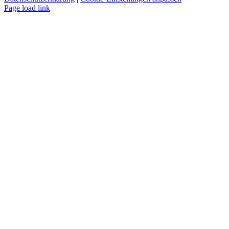
Instagram
LinkedIn
Page load link
Nach
oben