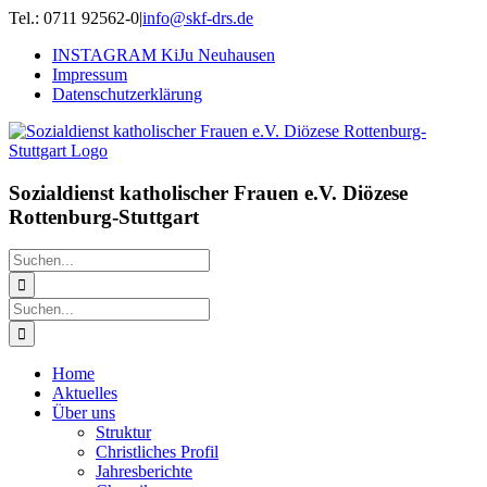
Zum
Tel.: 0711 92562-0
|
info@skf-drs.de
Inhalt
INSTAGRAM KiJu Neuhausen
springen
Impressum
Datenschutzerklärung
Sozialdienst katholischer Frauen e.V. Diözese
Rottenburg-Stuttgart
Suche
nach:
Suche
nach:
Home
Aktuelles
Über uns
Struktur
Christliches Profil
Jahresberichte