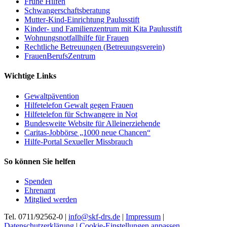
Frühe Hilfen
Schwangerschaftsberatung
Mutter-Kind-Einrichtung Paulusstift
Kinder- und Familienzentrum mit Kita Paulusstift
Wohnungsnotfallhilfe für Frauen
Rechtliche Betreuungen (Betreuungsverein)
FrauenBerufsZentrum
Wichtige Links
Gewaltpävention
Hilfetelefon Gewalt gegen Frauen
Hilfetelefon für Schwangere in Not
Bundesweite Website für Alleinerziehende
Caritas-Jobbörse „1000 neue Chancen“
Hilfe-Portal Sexueller Missbrauch
So können Sie helfen
Spenden
Ehrenamt
Mitglied werden
Tel. 0711/92562-0 |
info@skf-drs.de
|
Impressum
|
Datenschutzerklärung
|
Cookie-Einstellungen anpassen