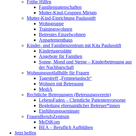
Frühe Hilfen
Familienpatenschaften
Mutter-Kind-Gruppen Mirjam
Mutter-Kind-Einrichtung Paulusstift
Wohngruppe
Trainingswohnen
Betreutes Einzelwohnen
Appartementhaus
Kinder- und Familienzentrum mit Kita Paulusstift
Kindertagesstätte
Angebote für Familien
Sonne, Mond und Sterne – Kinderbetreuung aus
der Nachbarschaft
Wohnungsnotfallhilfe für Frauen
Tagestreff „Femmetastisch“
Wohnen mit Betreuung
MediA
Rechtliche Betreuungen (Betreuungsverein)
LebensFaden – Christliche Patientenvorsorge
Begleitung ehrenamtlicher Betreuer*innen
Einführungsseminare
FrauenBerufsZentrum
MeDiKom
BEA – Beruflich Aufblühen
Jetzt helfen