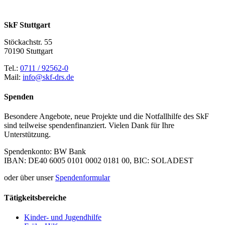
Facebook
X
LinkedIn
E-
Mail
SkF Stuttgart
Stöckachstr. 55
70190 Stuttgart
Tel.:
0711 / 92562-0
Mail:
info@skf-drs.de
Spenden
Besondere Angebote, neue Projekte und die Notfallhilfe des SkF
sind teilweise spendenfinanziert. Vielen Dank für Ihre
Unterstützung.
Spendenkonto: BW Bank
IBAN: DE40 6005 0101 0002 0181 00, BIC: SOLADEST
oder über unser
Spendenformular
Tätigkeitsbereiche
Kinder- und Jugendhilfe