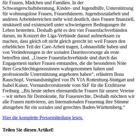
für Frauen, Mädchen und Familien. In der
Schwangerschaftsberatung, Kinder- und Jugendhilfe, Unterstützung
für wohnungslose Frauen, Frauenhäusern, Jugendsozialarbeit und
anderen Arbeitsbereichen mehr wird deutlich, dass Frauen finanziell,
strukturell und existenziell unter schwierigeren Bedingungen ihr
Leben bestreiten. Deshalb geht es den vier Frauenfachverbänden
darum, im Konzert der Liga-Verbände darauf aufmerksam zu
machen, dass gleich oft nicht gleich gerecht ist: weil Frauen den
erheblichen Teil der Care-Arbeit tragen, Lohnausfälle haben und
von Veränderungen in der sozialen Daseinsvorsorge als erste
betroffen sind. „Unsere Frauenfachverbände sind durch das
Engagement starker Frauen entstanden, die die besonderen Nöte
ihrer Geschlechtsgenossinnen wahrgenommen haben und
professionelle Unterstützung angeboten haben“, erläutern Ilona
Rauschopf, Vorstandsmitglied von IN VIA Rottenburg-Stuttgart und
Isabel Kaiser, Vorstandsvorsitzende vom SkF für die Erzdiözese
Freiburg. „Bis heute stehen ehrenamtliche Frauen für unsere Vereine
– wir stehen für Demokratie, für Frauenrechte. Deshalb möchten wir
alle Frauen motivieren, am Internationalen Frauentag ihre Stimme
abzugeben für ein soziales und gerechtes Baden-Württemberg.“
Hier die komplette Pressemitteilung lesen.
Teilen Sie diesen Artikel!