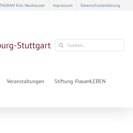
STAGRAM KiJu Neuhausen
Impressum
Datenschutzerklärung
burg-Stuttgart
Suche
nach:
Veranstaltungen
Stiftung
Frauen
LEBEN
nstaltungstipp: JOBE Messe für Berufe in der Kinderbetreuung