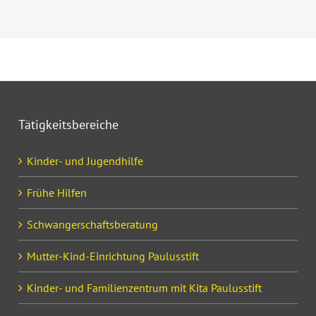
Tätigkeitsbereiche
Kinder- und Jugendhilfe
Frühe Hilfen
Schwangerschaftsberatung
Mutter-Kind-Einrichtung Paulusstift
Kinder- und Familienzentrum mit Kita Paulusstift